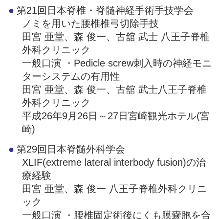
第21回日本脊椎・脊髄神経手術手技学会
ノミを用いた腰椎椎弓切除手技
田宮 亜堂、森 俊一、古舘 武士 八王子脊椎
外科クリニック
一般口演 ・Pedicle screw刺入時の神経モニ
ターシステムの有用性
田宮 亜堂、森 俊一、古舘 武士八王子脊椎
外科クリニック
平成26年9月26日～27日宮崎観光ホテル(宮
崎)
第29回日本脊髄外科学会
XLIF(extreme lateral interbody fusion)の治
療経験
田宮 亜堂、森 俊一 八王子脊椎外科クリニ
ック
一般口演 ・腰椎固定術後にくも膜嚢胞を合