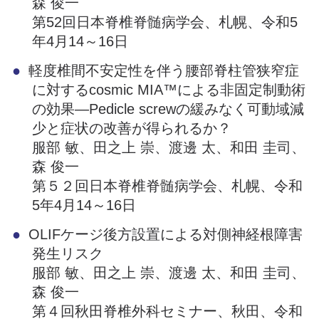
森 俊一
第52回日本脊椎脊髄病学会、札幌、令和5
年4月14～16日
軽度椎間不安定性を伴う腰部脊柱管狭窄症
に対するcosmic MIA™による非固定制動術
の効果―Pedicle screwの緩みなく可動域減
少と症状の改善が得られるか？
服部 敏、田之上 崇、渡邊 太、和田 圭司、
森 俊一
第５２回日本脊椎脊髄病学会、札幌、令和
5年4月14～16日
OLIFケージ後方設置による対側神経根障害
発生リスク
服部 敏、田之上 崇、渡邊 太、和田 圭司、
森 俊一
第４回秋田脊椎外科セミナー、秋田、令和