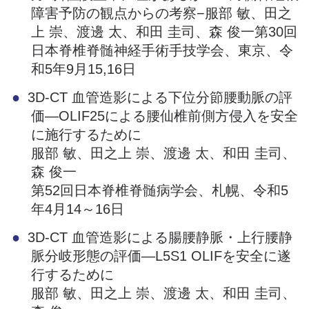
障害予防の観点からの考察−服部 敏、田之
上 崇、渡邊 太、和田 圭司、森 俊一第30回
日本脊椎脊髄神経手術手技学会、東京、令
和5年9月15,16日
3D-CT 血管造影による下位分節腰動脈の評
価―OLIF25による腰仙椎前側方侵入を安全
に施行するために
服部 敏、田之上 崇、渡邊 太、和田 圭司、
森 俊一
第52回日本脊椎脊髄病学会、札幌、令和5
年4月14～16日
3D-CT 血管造影による腸腰静脈・上行腰静
脈分岐形態の評価―L5S1 OLIFを安全に遂
行するために
服部 敏、田之上 崇、渡邊 太、和田 圭司、