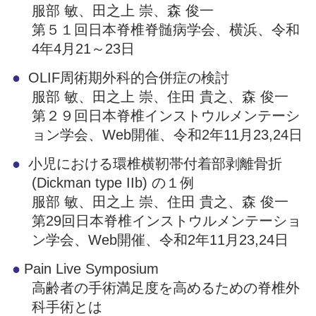
服部 敏、田之上 崇、森 俊一
第５１回日本脊椎脊髄病学会、横浜、令和
4年4月21～23日
OLIF周術期外科的合併症の検討
服部 敏、田之上 崇、住田 貴之、森 俊一
第２９回日本脊椎インストウルメンテーシ
ョン学会、Web開催、令和2年11月23,24日
小児における環椎横靭帯付着部剥離骨折
(Dickman type IIb) の１例
服部 敏、田之上 崇、住田 貴之、森 俊一
第29回日本脊椎インストウルメンテーショ
ン学会、Web開催、令和2年11月23,24日
Pain Live Symposium
高齢者の手術満足度を高めるための脊椎外
科手術とは