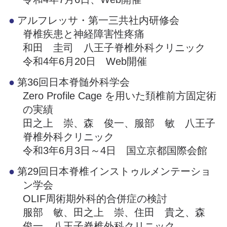
アルフレッサ・第一三共社内研修会
脊椎疾患と神経障害性疼痛
和田 圭司 八王子脊椎外科クリニック
令和4年6月20日 Web開催
第36回日本脊髄外科学会
Zero Profile Cage を用いた頚椎前方固定術
の実績
田之上 崇、森 俊一、服部 敏 八王子
脊椎外科クリニック
令和3年6月3日～4日 国立京都国際会館
第29回日本脊椎インストゥルメンテーショ
ン学会
OLIF周術期外科的合併症の検討
服部 敏、田之上 崇、住田 貴之、森
俊一 八王子脊椎外科クリニック