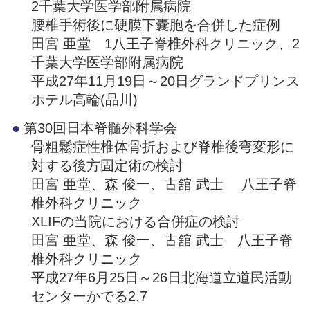
2千葉大学医学部附属病院
腰椎手術後に硬膜下嚢胞を合併した症例
田宮 亜堂 1八王子脊椎外科クリニック、2
千葉大学医学部附属病院
平成27年11月19日～20日グランドプリンス
ホテル高輪(品川)
第30回日本脊髄外科学会
骨粗鬆症性椎体骨折および脊椎後弯変形に
対する後方固定術の検討
田宮 亜堂、森 俊一、古舘 武士 八王子脊
椎外科クリニック
XLIFの当院における合併症の検討
田宮 亜堂、森 俊一、古舘 武士 八王子脊
椎外科クリニック
平成27年6月25日～26日北海道立道民活動
センターかでる2.7