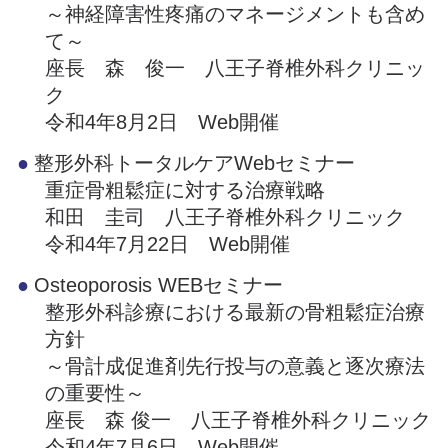
～神経障害性疼痛のマネージメントも含め
て～
座長 森 俊一 八王子脊椎外科クリニッ
ク
令和4年8月2日 Web開催
整形外科トータルケアWebセミナー
重症骨粗鬆症に対する治療戦略
和田 圭司 八王子脊椎外科クリニック
令和4年7月22日 Web開催
Osteoporosis WEBセミナー
整形外科診療における最新の骨粗鬆症治療
方針
～骨計成促進剤先行投与の意義と逐次療法
の重要性～
座長 森 俊一 八王子脊椎外科クリニック
令和4年7月6日、Web開催