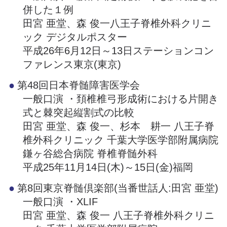
併した１例
田宮 亜堂、森 俊一八王子脊椎外科クリニ
ック デジタルポスター
平成26年6月12日～13日ステーションコン
ファレンス東京(東京)
第48回日本脊髄障害医学会
一般口演 ・頚椎椎弓形成術における片開き
式と棘突起縦割式の比較
田宮 亜堂、森 俊一、杉本 耕一 八王子脊
椎外科クリニック 千葉大学医学部附属病院
鎌ヶ谷総合病院 脊椎脊髄外科
平成25年11月14日(木)～15日(金)福岡
第8回東京脊髄倶楽部(当番世話人:田宮 亜堂)
一般口演 ・XLIF
田宮 亜堂、森 俊一 八王子脊椎外科クリニ