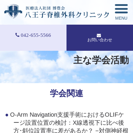
042-655-5566
お問い合わせ
主な学会活動
学会関連
O-Arm Navigation支援手術におけるOLIFケ
ージ設置位置の検討：X線透視下に比べ後
方･斜位設置率に差があるか？ −対側神経根