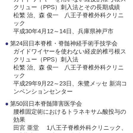
クリュー（PPS）刺入法とその長期成績
松繁 治、森 俊一 八王子脊椎外科クリニ
ック
平成30年4月12～14日、兵庫県神戸市
第24回日本脊椎・脊髄神経手術手技学会
ガイドワイヤーを使わない経皮的椎弓根ス
クリュー（PPS）刺入法
松繁 治、森 俊一 八王子脊椎外科クリニ
ック
平成29年9月22～23日、朱鷺メッセ 新潟コ
ンベンションセンター
第50回日本脊髄障害医学会
腰椎固定術におけるトラネキサム酸投与の
効果
田宮 亜堂 1八王子脊椎外科クリニック、