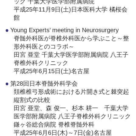
ック 千葉大学医学部附属病院
平成25年11月9日(土)日本医科大学 橘桜会
館
Young Experts’ meeting in Neurosurgery
脊髄外科医が脊椎外科医から学ぶこと～整
形外科医とのコラボ～
田宮 亜堂 千葉大学医学部附属病院 八王子
脊椎外科クリニック
平成25年6月15日(土)名古屋
第28回日本脊髄外科学会
頚椎椎弓形成術における片開き式と棘突起
縦割式の比較
田宮 亜堂、森 俊一、杉本 耕一 千葉大学
医学部附属病院 八王子脊椎外科クリニック
鎌ヶ谷総合病院 脊椎脊髄外科
平成25年6月6日(木)～7日(金)名古屋