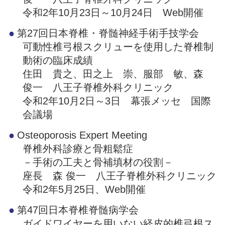
令和2年10月23日～10月24日 Web開催
第27回日本脊椎・脊髄神経手術手技学会
可動性椎弓根スクリューを使用した脊椎制
動術の臨床成績
住田 貴之、田之上 崇、服部 敏、森
俊一 八王子脊椎外科クリニック
令和2年10月2日～3日 幕張メッセ 国際
会議場
Osteoporosis Expert Meeting
脊椎外科診療と骨粗鬆症
－手術の工夫と骨補填材の役割－
座長 森 俊一 八王子脊椎外科クリニック
令和2年5月25日、Web開催
第47回日本脊椎脊髄病学会
ガイドワイヤーを用いない経皮的椎弓根ス