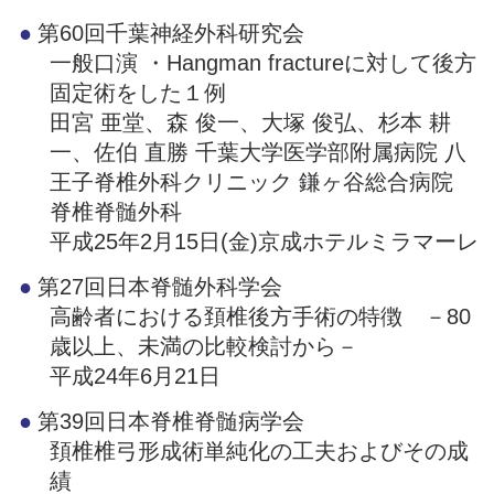
第60回千葉神経外科研究会
一般口演 ・Hangman fractureに対して後方
固定術をした１例
田宮 亜堂、森 俊一、大塚 俊弘、杉本 耕
一、佐伯 直勝 千葉大学医学部附属病院 八
王子脊椎外科クリニック 鎌ヶ谷総合病院
脊椎脊髄外科
平成25年2月15日(金)京成ホテルミラマーレ
第27回日本脊髄外科学会
高齢者における頚椎後方手術の特徴 －80
歳以上、未満の比較検討から－
平成24年6月21日
第39回日本脊椎脊髄病学会
頚椎椎弓形成術単純化の工夫およびその成
績